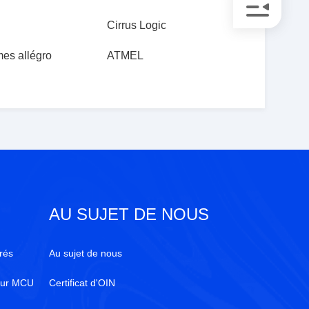
Cirrus Logic
es allégro
ATMEL
AU SUJET DE NOUS
grés
Au sujet de nous
leur MCU
Certificat d'OIN