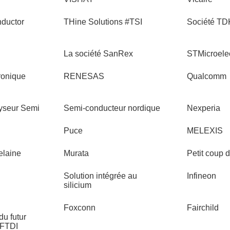
ductor
THine Solutions #TSI
Société TD
La société SanRex
STMicroelec
ronique
RENESAS
Qualcomm
lyseur Semi
Semi-conducteur nordique
Nexperia
Puce
MELEXIS
celaine
Murata
Petit coup 
Solution intégrée au
Infineon
silicium
Foxconn
Fairchild
du futur
#FTDI