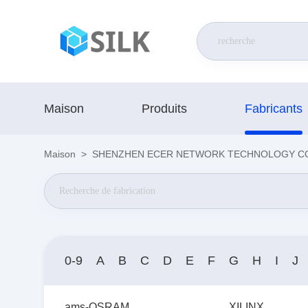
Maison
Produits
Fabricants
Maison
>
SHENZHEN ECER NETWORK TECHNOLOGY CO.,L
0-9
A
B
C
D
E
F
G
H
I
J
ams-OSRAM
XILINX