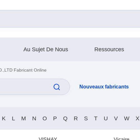
Au Sujet De Nous
Ressources
TD Fabricant Online
Nouveaux fabricants
K
L
M
N
O
P
Q
R
S
T
U
V
W
X
VISHAY
Vicaire