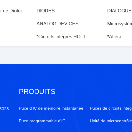
r de Diotec
DIODES
DIALOGUE
ANALOG DEVICES
Microsystèm
*Circuits intégrés HOLT
*Altera
PRODUITS
Puce d'IC de mémoire instantanée
Puces de circuits inté
18028
Puce programmable d'IC
Unité de microcontrô