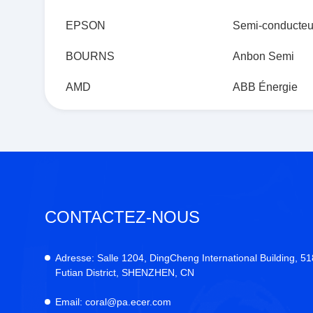
EPSON
Semi-conducteu
BOURNS
Anbon Semi
AMD
ABB Énergie
CONTACTEZ-NOUS
Adresse:
Salle 1204, DingCheng International Building, 5
Futian District, SHENZHEN, CN
Email:
coral@pa.ecer.com