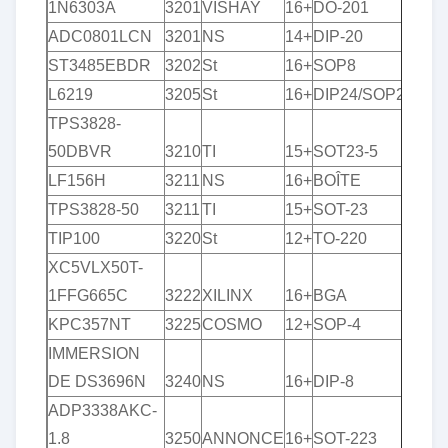
1N6303A
3201
VISHAY
16+
DO-201
ADC0801LCN
3201
NS
14+
DIP-20
ST3485EBDR
3202
St
16+
SOP8
L6219
3205
St
16+
DIP24/SOP24
TPS3828-
50DBVR
3210
TI
15+
SOT23-5
LF156H
3211
NS
16+
BOÎTE
TPS3828-50
3211
TI
15+
SOT-23
TIP100
3220
St
12+
TO-220
XC5VLX50T-
1FFG665C
3222
XILINX
16+
BGA
KPC357NT
3225
COSMO
12+
SOP-4
IMMERSION
DE DS3696N
3240
NS
16+
DIP-8
ADP3338AKC-
1.8
3250
ANNONCE
16+
SOT-223