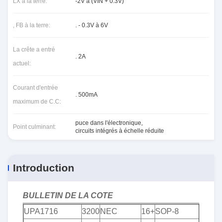
LX à la terre:
-2V à (VIN + 0.3V)
, FB à la terre:
. - 0.3V à 6V
La crête a entré
. 2A
actuel:
Courant d'entrée
. 500mA
maximum de C.C:
puce dans l'électronique
,
Point culminant:
circuits intégrés à échelle réduite
Introduction
BULLETIN DE LA COTE
UPA1716
3200
NEC
16+
SOP-8