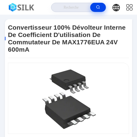
Maison
>
Produits
>
Gestion IC De Puissance
>
Convertisseur 100%
Dévolteur Interne De Coefficient D'utilisation De Commutateur De
Convertisseur 100% Dévolteur Interne
MAX1776EUA 24V 600mA
De Coefficient D'utilisation De
Commutateur De MAX1776EUA 24V
600mA