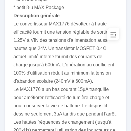
LM4853MM
3450
NS
12+
MSOP10
* petit 8-µ MAX Package
TIP135
3450
St
16+
TO-220
Description générale
IRF9640S
3455
IR
16+
TO263
Le convertisseur MAX1776 dévolteur à haute
PIC16F57-I/SO
3455
PUCE
16+
SOP28
efficacité fournit une tension réglable de sortie de
SSC54
3470
VISHAY
16+
DO-214AB
1.25V à VIN des tensions d'alimentation aussi
hautes que 24V. Un transistor MOSFET 0.4Ω
actuel-limité interne fournit des courants de
charge jusqu'à 600mA. L'opération au coefficient
100% d'utilisation réduit au minimum la tension
d'abandon scolaire (240mV à 600mA).
Le MAX1776 a un bas courant 15µA tranquille
pour améliorer l'efficacité de lumière-charge et
pour conserver la vie de batterie. Le dispositif
dessine seulement 3µA tandis que pendant l'arrêt.
Les hautes fréquences de changement (jusqu'à
200kHz) permettent l'utilisation des inducteurs de