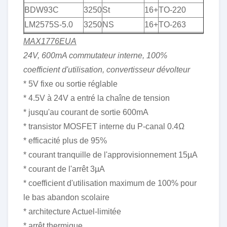
BDW93C
3250
St
16+
TO-220
LM2575S-5.0
3250
NS
16+
TO-263
ADP3338AKC-
MAX1776EUA
3.3
3300
ANNONCE
16+
SOT-223
24V, 600mA commutateur interne, 100%
AT28C64B-
coefficient d'utilisation, convertisseur dévolteur
15SI
3310
ATMEL
14+
SOP28
* 5V fixe ou sortie réglable
MMJT9435
3333
SUR
16+
SOT223
* 4.5V à 24V a entré la chaîne de tension
K6X1008C2D-
* jusqu'au courant de sortie 600mA
BF55
3336
SAMSUNG
16+
SOP32
* transistor MOSFET interne du P-canal 0.4Ω
* efficacité plus de 95%
IR2156S
3369
IR
15+
SMD-14
* courant tranquille de l'approvisionnement 15µA
HM628512CLP-
* courant de l'arrêt 3µA
5
3400
HITACHI
16+
DIP32
* coefficient d'utilisation maximum de 100% pour
ICM7555IPA
3426
INTERSIL
15+
DIP8
le bas abandon scolaire
LM5025MTCX
3440
NS
12+
TSSOP16
* architecture Actuel-limitée
CM1293-08MR
3442
CMD
16+
MSOP-10
* arrêt thermique