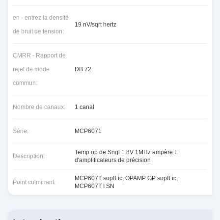
en - entrez la densité
19 nV/sqrt hertz
de bruit de tension:
CMRR - Rapport de
rejet de mode
DB 72
commun:
Nombre de canaux:
1 canal
Série:
MCP6071
Temp op de Sngl 1.8V 1MHz ampère E
Description:
d'amplificateurs de précision
MCP607T sop8 ic
,
OPAMP GP sop8 ic
,
Point culminant:
MCP607T I SN