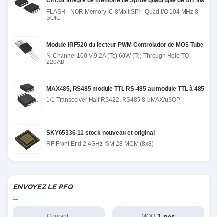
Circuit intégré de mémoire de Spi de quadruple de BIT insta
FLASH - NOR Memory IC 8Mbit SPI - Quad I/O 104 MHz 8-
SOIC
Module IRF520 du lecteur PWM Controlador de MOS Tube Field 
N-Channel 100 V 9.2A (Tc) 60W (Tc) Through Hole TO-
220AB
MAX485, RS485 module TTL RS-485 au module TTL à 485
1/1 Transceiver Half RS422, RS485 8-uMAX/uSOP
SKY65336-11 stock nouveau et original
RF Front End 2.4GHz ISM 28-MCM (8x8)
ENVOYEZ LE RFQ
1 pcs
Courant:
MOQ: