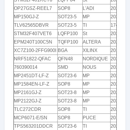
OP27GSZ-REEL7
SOP8
L'ADI
2020+
MP150GJ-Z
SOT23-5
MP
2020+
TLV62565DBVR
SOT23-5
TI
1740+
STM32F407VET6
LQFP100
St
2020+
EPM240T100C5N
TQFP100
ALTERA
2020/20
XC7Z100-2FFG900I
BGA
XILINX
2019+
NRF51822-QFAC
QFN48
NORDIQUE
2021+
760390014
SMD
NOUS
2021+
MP2451DT-LF-Z
SOT23-6
MP
2020+
MP1584EN-LF-Z
SOP8
MP
2020+
MP2161GJ-Z
SOT23-8
MP
2020+
MP2122GJ-Z
SOT23-8
MP
2020+
TLC272CDR
SOP8
TI
2020+
MCP6071-E/SN
SOP8
PUCE
2019+
TPS563201DDCR
SOT23-6
TI
2020+