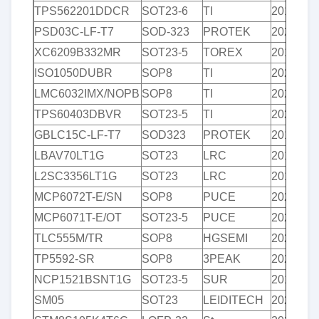
TPS562201DDCR
SOT23-6
TI
2018+
PSD03C-LF-T7
SOD-323
PROTEK
2020+
XC6209B332MR
SOT23-5
TOREX
2017+
ISO1050DUBR
SOP8
TI
2020+
LMC6032IMX/NOPB
SOP8
TI
2020+
TPS60403DBVR
SOT23-5
TI
2020+
GBLC15C-LF-T7
SOD323
PROTEK
2018+
LBAV70LT1G
SOT23
LRC
2018+
L2SC3356LT1G
SOT23
LRC
2018+
MCP6072T-E/SN
SOP8
PUCE
2020+
MCP6071T-E/OT
SOT23-5
PUCE
2020+
TLC555M/TR
SOP8
HGSEMI
2020+
TP5592-SR
SOP8
3PEAK
2020+
NCP1521BSNT1G
SOT23-5
SUR
2018+
SM05
SOT23
LEIDITECH
2021+