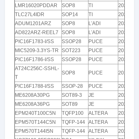
LMR16020PDDAR
SOP8
TI
2020+
TLC27L4IDR
SOP14
TI
2020+
ADUM1201ARZ
SOP8
L'ADI
2020+
AD822ARZ-REEL7
SOP8
L'ADI
2020+
PIC16F1783-I/SS
SSOP28
PUCE
2020+
MIC5209-3.3YS-TR
SOT223
PUCE
2019+
PIC16F1786-I/SS
SSOP28
PUCE
2020+
AT24C256C-SSHL-
SOP8
PUCE
2019+
T
PIC16F1788-I/SS
SSOP-28
PUCE
2020+
ME6208A30PG
SOT89-3
JE
2020+
ME6208A36PG
SOT89
JE
2020+
EPM240T100C5N
TQFP100
ALTERA
2020/20
EPM570T144C5N
TQFP-144
ALTERA
2020+
EPM570T144I5N
TQFP-144
ALTERA
2020+