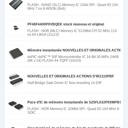
FLASH - NAND (SLC) Memory IC 1Gbit SPI - Quad I/O 104
MHz 7 ns 8-WSON (8x6)
PF48F4400P0VBQEK stock nouveau et original
FLASH - NOR (MLC) Memory IC 512Mbit CFI 52 MHz 110
ns 64-LBGA (11x13)
Mémoire instantanée NOUVELLES ET ORIGINALES ACTIONS d
dsPIC dsPIC™ 30F Microcontroller IC 16-Bit 30 MIPs 24KB
(8K x 24) FLASH 44-TQFP (10x10)
NOUVELLES ET ORIGINALES ACTIONS D'IR2110PBF
Half-Bridge Gate Driver IC Non-Inverting 14-DIP
Puce d'IC de mémoire instantanée de S25FL032P0XMFI010 
FLASH - NOR Memory IC 32Mbit SPI - Quad I/O 104 MHz 8-
SOIC