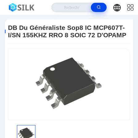
Maison
>
Produits
>
Puce D'IC De Mémoire Instantanée
>
DB Du
Généraliste Sop8 IC MCP607T-I/SN 155KHZ RRO 8 SOIC 72 D'OPAMP
DB Du Généraliste Sop8 IC MCP607T-
I/SN 155KHZ RRO 8 SOIC 72 D'OPAMP