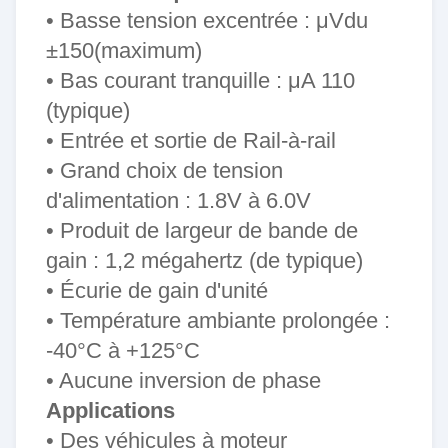
• Basse tension excentrée :
μVdu
±
150(maximum)
• Bas courant tranquille :
μA 110
(typique)
• Entrée et sortie de Rail-à-rail
• Grand choix de tension
SOUMETTRE
d'alimentation : 1.8V à 6.0V
• Produit de largeur de bande de
gain : 1,2 mégahertz (de typique)
• Écurie de gain d'unité
• Température ambiante prolongée :
-40°C à +125°C
• Aucune inversion de phase
Applications
• Des véhicules à moteur