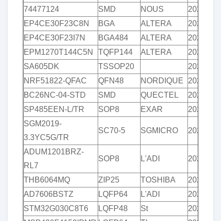
74477124
SMD
NOUS
2020+
EP4CE30F23C8N
BGA
ALTERA
2020+
EP4CE30F23I7N
BGA484
ALTERA
2020+
EPM1270T144C5N
TQFP144
ALTERA
2020+
SA605DK
TSSOP20
2020+
NRF51822-QFAC
QFN48
NORDIQUE
2021+
BC26NC-04-STD
SMD
QUECTEL
2020+
SP485EEN-L/TR
SOP8
EXAR
2020+
SGM2019-
SC70-5
SGMICRO
2020+
3.3YC5G/TR
ADUM1201BRZ-
SOP8
L'ADI
2020+
RL7
THB6064MQ
ZIP25
TOSHIBA
2020+
AD7606BSTZ
LQFP64
L'ADI
2020+
STM32G030C8T6
LQFP48
St
2021+