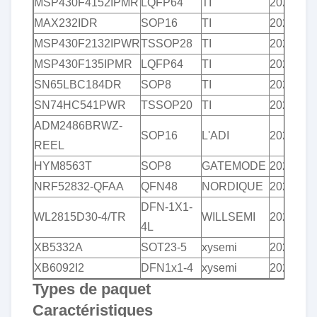
MSP430F4152IPMR
LQFP64
TI
2020+
MAX232IDR
SOP16
TI
2020+
MSP430F2132IPWR
TSSOP28
TI
2020+
MSP430F135IPMR
LQFP64
TI
2021+
SN65LBC184DR
SOP8
TI
2020+
SN74HC541PWR
TSSOP20
TI
2021+
ADM2486BRWZ-
SOP16
L'ADI
2020+
REEL
HYM8563T
SOP8
GATEMODE
2020+
Laisser un message
NRF52832-QFAA
QFN48
NORDIQUE
2021+
Nous vous rappellerons bientôt!
DFN-1X1-
WL2815D30-4/TR
WILLSEMI
2020+
4L
XB5332A
SOT23-5
xysemi
2020+
XB6092I2
DFN1x1-4
xysemi
2020+
Types de paquet
Caractéristiques