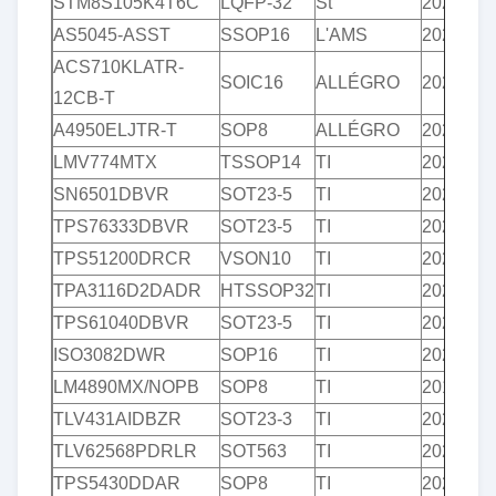
STM8S105K4T6C
LQFP-32
St
2020+
AS5045-ASST
SSOP16
L'AMS
2020+
ACS710KLATR-
SOIC16
ALLÉGRO
2020+
12CB-T
A4950ELJTR-T
SOP8
ALLÉGRO
2021+
LMV774MTX
TSSOP14
TI
2020+
SN6501DBVR
SOT23-5
TI
2020+
TPS76333DBVR
SOT23-5
TI
2020+
TPS51200DRCR
VSON10
TI
2021+
TPA3116D2DADR
HTSSOP32
TI
2021+
TPS61040DBVR
SOT23-5
TI
2020+
ISO3082DWR
SOP16
TI
2021+
LM4890MX/NOPB
SOP8
TI
2018+
TLV431AIDBZR
SOT23-3
TI
2021+
TLV62568PDRLR
SOT563
TI
2020+
TPS5430DDAR
SOP8
TI
2020+