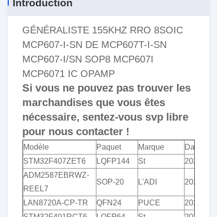
Introduction
GÉNÉRALISTE 155KHZ RRO 8SOIC
MCP607-I-SN DE MCP607T-I-SN
MCP607-I/SN SOP8 MCP607I
MCP6071 IC OPAMP
Si vous ne pouvez pas trouver les
marchandises que vous êtes
nécessaire, sentez-vous svp libre
pour nous contacter !
Modèle
Paquet
Marque
Date
STM32F407ZET6
LQFP144
St
2020+/2
ADM2587EBRWZ-
SOP-20
L'ADI
2020+
REEL7
LAN8720A-CP-TR
QFN24
PUCE
2020+
STM32F401RCT6
LQFP64
St
2020+