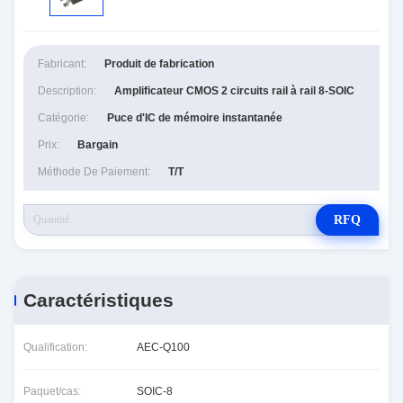
Fabricant:
Produit de fabrication
Description:
Amplificateur CMOS 2 circuits rail à rail 8-SOIC
Catégorie:
Puce d'IC de mémoire instantanée
Prix:
Bargain
Méthode De Paiement:
T/T
RFQ
Caractéristiques
Qualification:
AEC-Q100
Paquet/cas:
SOIC-8