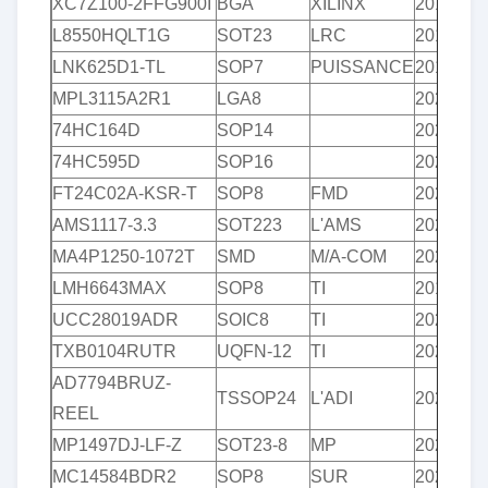
XC7Z100-2FFG900I
BGA
XILINX
2019+
L8550HQLT1G
SOT23
LRC
2018+
LNK625D1-TL
SOP7
PUISSANCE
2017+
MPL3115A2R1
LGA8
2020+
74HC164D
SOP14
2020+
74HC595D
SOP16
2020+
FT24C02A-KSR-T
SOP8
FMD
2020+
AMS1117-3.3
SOT223
L'AMS
2020+/2
MA4P1250-1072T
SMD
M/A-COM
2020+
LMH6643MAX
SOP8
TI
2018+
UCC28019ADR
SOIC8
TI
2020+
TXB0104RUTR
UQFN-12
TI
2020+
AD7794BRUZ-
TSSOP24
L'ADI
2020+
REEL
MP1497DJ-LF-Z
SOT23-8
MP
2020+
MC14584BDR2
SOP8
SUR
2020+