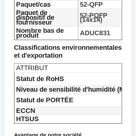
Paquet/cas
52-QFP
Paquet de
52-PQFP
dispositif de
(14x14)
fournisseur
Nombre bas de
ADUC831
produit
Classifications environnementales
et d'exportation
ATTRIBUT
Statut de RoHS
Niveau de sensibilité d'humidité (MSL)
Statut de PORTÉE
ECCN
HTSUS
Avantage de notre société