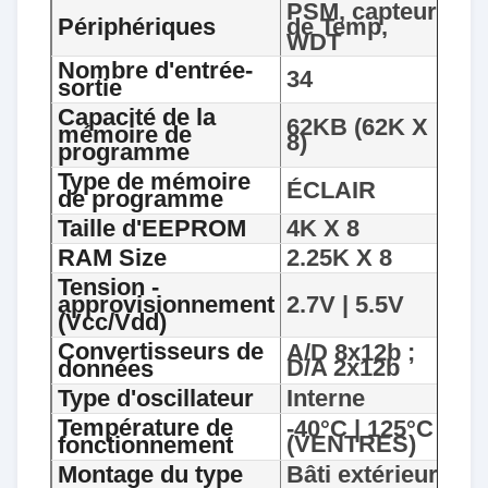
PSM, capteur
Périphériques
de Temp,
WDT
Nombre d'entrée-
34
sortie
Capacité de la
62KB (62K X
mémoire de
8)
programme
Type de mémoire
ÉCLAIR
de programme
Taille d'EEPROM
4K X 8
RAM Size
2.25K X 8
Tension -
approvisionnement
2.7V | 5.5V
(Vcc/Vdd)
Convertisseurs de
A/D 8x12b ;
D/A 2x12b
données
Type d'oscillateur
Interne
Température de
-40°C | 125°C
(VENTRES)
fonctionnement
Montage du type
Bâti extérieur