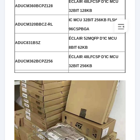
ÉCLAIR 48LFCSP D'IC MCU
ADUCM360BCPZ128
32BIT 128KB
IC MCU 32BIT 256KB FLSH
ADUCM320BBCZ-RL
96CSPBGA
ÉCLAIR 52MQFP D'IC MCU
ADUC831BSZ
8BIT 62KB
ÉCLAIR 48LFCSP D'IC MCU
ADUCM362BCPZ256
32BIT 256KB
ÉCLAIR 48LFCSP d'IC MCU
ADUC7060BCPZ32
16/32B 32KB
ÉCLAIR 56LFCSP D'IC MCU
ADUC847BCPZ62-3
8BIT 62KB
ÉCLAIR 52MQFP D'IC MCU
ADUC848BSZ62-3
8BIT 62KB
ÉCLAIR 52MQFP D'IC MCU
ADUC845BSZ62-3
8BIT 62KB