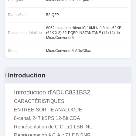
Catégorie:
Microcontrôleurs incorporés
Paquet/cas:
52-QFP
8052 microcontrôleur IC 16MHz à 8 bits 62KB
Description détaillée:
(62K X 8) 52-PQFP INSTANTANÉ (14x14) de
MicroConverter®
Série:
MicroConverter® ADuC8xx
Introduction
Introduction d'ADUC831BSZ
CARACTÉRISTIQUES
ENTRÉE-SORTIE ANALOGUE
8-canal, 247 kSPS 12-Bit CDA
Représentation de C.C : ±1 LSB INL
Représentation à C.A. : 71 DB SNR