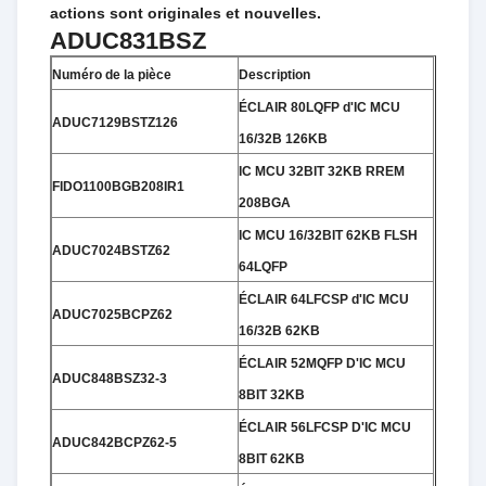
actions sont originales et nouvelles.
ADUC831BSZ
Numéro de la pièce
Description
ÉCLAIR 80LQFP d'IC MCU
ADUC7129BSTZ126
16/32B 126KB
IC MCU 32BIT 32KB RREM
FIDO1100BGB208IR1
208BGA
IC MCU 16/32BIT 62KB FLSH
ADUC7024BSTZ62
64LQFP
ÉCLAIR 64LFCSP d'IC MCU
ADUC7025BCPZ62
16/32B 62KB
ÉCLAIR 52MQFP D'IC MCU
ADUC848BSZ32-3
8BIT 32KB
ÉCLAIR 56LFCSP D'IC MCU
ADUC842BCPZ62-5
8BIT 62KB