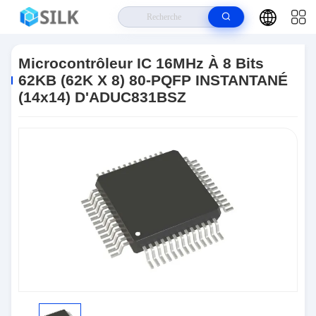
Maison
>
Produits
>
Unité De Microcontrôleur MCU
>
Microcontrôleur IC
16MHz À 8 Bits 62KB (62K X 8) 80-PQFP INSTANTANÉ (14x14)
Microcontrôleur IC 16MHz À 8 Bits
D'ADUC831BSZ
62KB (62K X 8) 80-PQFP INSTANTANÉ
(14x14) D'ADUC831BSZ