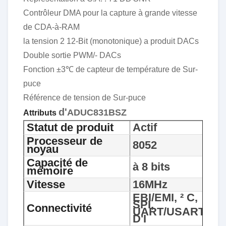
Contrôleur DMA pour la capture à grande vitesse
de CDA-à-RAM
la tension 2 12-Bit (monotonique) a produit DACs
Double sortie PWM/- DACs
Fonction ±3℃ de capteur de température de Sur-
puce
Référence de tension de Sur-puce
d'
ADUC831BSZ
Attributs
Statut de produit
Actif
Processeur de
8052
noyau
Capacité de
à 8 bits
mémoire
Vitesse
16MHz
EBI/EMI, ² C,
SPI,
Connectivité
UART/USART
D'I