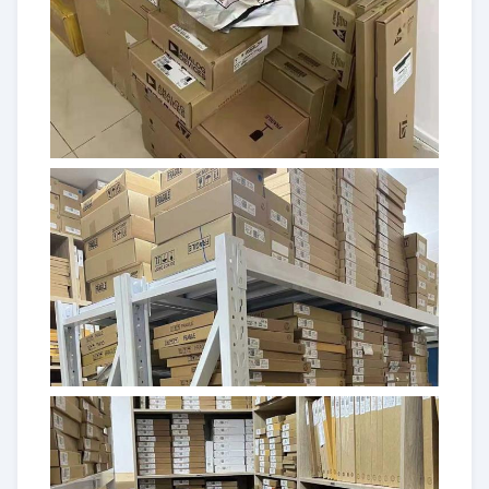
ÉCLAIR 48LFCSP D'IC MCU
ADUCM360BCPZ128-R7
32BIT 128KB
ÉCLAIR 40LFCSP d'IC MCU
ADUC7021BCPZ62
16/32B 62KB
ÉCLAIR 48LFCSP D'IC MCU
ADUCM363BCPZ256
32BIT 256KB
ÉCLAIR 48LFCSP D'IC MCU
ADUCM363BCPZ128
32BIT 128KB
ÉCLAIR 56LFCSP D'IC MCU
ADUC847BCPZ62-5
8BIT 62KB
ÉCLAIR 48LFCSP D'IC MCU
ADUCM361BCPZ128
32BIT 128KB