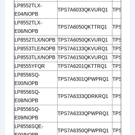
LP8552TLX-
TPS7A6033QKVURQ1
TPS7B82
E04/NOPB
LP8552TLX-
TPS7A6050QKTTRQ1
TPS7B82
E06/NOPB
LP8552TLX/NOPB
TPS7A6050QKVURQ1
TPS7B82
LP8553TLE/NOPB
TPS7A6133QKVURQ1
TPS7B82
LP8553TLX/NOPB
TPS7A6150QKVURQ1
TPS7B82
LP8555YFQR
TPS7A6201QKTTRQ1
TPS7B83
LP8556SQ-
SOUMETTRE
TPS7A6301QPWPRQ1
TPS7B83
E00/NOPB
LP8556SQ-
TPS7A6333QDRKRQ1
TPS7B8
E08/NOPB
LP8556SQ-
TPS7A6333QPWPRQ1
TPS7B84
E09/NOPB
LP8556SQE-
TPS7A6350QPWPRQ1
TPS7B8
E00/NOPB