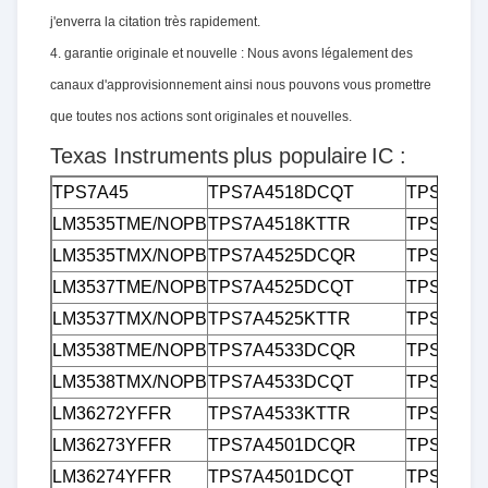
j'enverra la citation très rapidement.
4. garantie originale et nouvelle : Nous avons légalement des
canaux d'approvisionnement ainsi nous pouvons vous promettre
que toutes nos actions sont originales et nouvelles.
Texas Instruments
plus populaire
IC :
TPS7A45
TPS7A4518DCQT
TPS7B42
LM3535TME/NOPB
TPS7A4518KTTR
TPS7B42
LM3535TMX/NOPB
TPS7A4525DCQR
TPS7B42
LM3537TME/NOPB
TPS7A4525DCQT
TPS7B42
LM3537TMX/NOPB
TPS7A4525KTTR
TPS7B63
LM3538TME/NOPB
TPS7A4533DCQR
TPS7B63
LM3538TMX/NOPB
TPS7A4533DCQT
TPS7B67
LM36272YFFR
TPS7A4533KTTR
TPS7B67
LM36273YFFR
TPS7A4501DCQR
TPS7B67
LM36274YFFR
TPS7A4501DCQT
TPS7B68