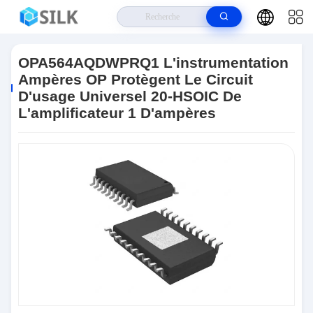
Maison
>
Produits
>
Puces De Circuits Intégrés
>
OPA564AQDWPRQ1
L'instrumentation Ampères OP Protègent Le Circuit D'usage Universel 20-
OPA564AQDWPRQ1 L'instrumentation
HSOIC De L'amplificateur 1 D'ampères
Ampères OP Protègent Le Circuit
D'usage Universel 20-HSOIC De
L'amplificateur 1 D'ampères