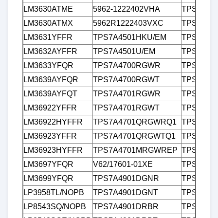
LM3630ATME
5962-1222402VHA
TPS7B68
LM3630ATMX
5962R1222403VXC
TPS7B69
LM3631YFFR
TPS7A4501HKU/EM
TPS7B69
LM3632AYFFR
TPS7A4501U/EM
TPS7B69
LM3633YFQR
TPS7A4700RGWR
TPS7B69
LM3639AYFQR
TPS7A4700RGWT
TPS7B69
LM3639AYFQT
TPS7A4701RGWR
TPS7B69
LM36922YFFR
TPS7A4701RGWT
TPS7B69
LM36922HYFFR
TPS7A4701QRGWRQ1
TPS7B69
LM36923YFFR
TPS7A4701QRGWTQ1
TPS7B70
LM36923HYFFR
TPS7A4701MRGWREP
TPS7B70
LM3697YFQR
V62/17601-01XE
TPS7B77
LM3699YFQR
TPS7A4901DGNR
TPS7B77
LP3958TL/NOPB
TPS7A4901DGNT
TPS7B81
LP8543SQ/NOPB
TPS7A4901DRBR
TPS7B81