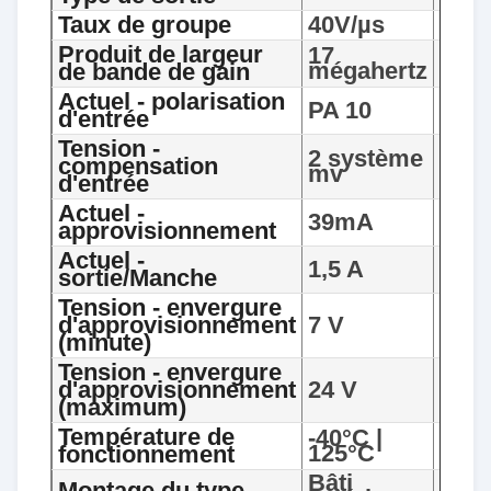
Taux de groupe
40V/µs
Produit de largeur
17
mégahertz
de bande de gain
Actuel - polarisation
PA 10
d'entrée
Tension -
2 système
compensation
mv
d'entrée
Actuel -
39mA
approvisionnement
Actuel -
1,5 A
sortie/Manche
Tension - envergure
d'approvisionnement
7 V
(minute)
Tension - envergure
d'approvisionnement
24 V
(maximum)
Température de
-40°C |
125°C
fonctionnement
Bâti
Montage du type