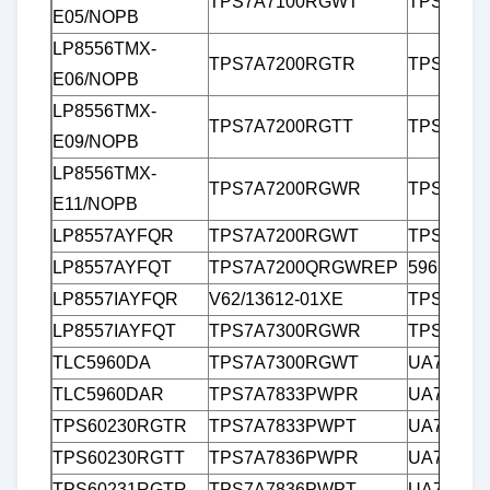
TPS7A7100RGWT
TPS7B87
E05/NOPB
LP8556TMX-
TPS7A7200RGTR
TPS7B87
E06/NOPB
LP8556TMX-
TPS7A7200RGTT
TPS7B88
E09/NOPB
LP8556TMX-
TPS7A7200RGWR
TPS7B88
E11/NOPB
LP8557AYFQR
TPS7A7200RGWT
TPS7B88
LP8557AYFQT
TPS7A7200QRGWREP
5962R13
LP8557IAYFQR
V62/13612-01XE
TPS7H11
LP8557IAYFQT
TPS7A7300RGWR
TPS7H11
TLC5960DA
TPS7A7300RGWT
UA723CD
TLC5960DAR
TPS7A7833PWPR
UA723C
TPS60230RGTR
TPS7A7833PWPT
UA723CN
TPS60230RGTT
TPS7A7836PWPR
UA723C
TPS60231RGTR
TPS7A7836PWPT
UA7805C