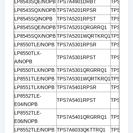
LP8543SQE/NOPB
TPS7A4901DRBT
TPS7B81
LP8543SQX/NOPB
TPS7A5201RPSR
TPS7B81
LP8545SQ/NOPB
TPS7A5201RPST
TPS7B81
LP8545SQE/NOPB
TPS7A5201QRGRRQ1
TPS7B81
LP8545SQX/NOPB
TPS7A5201WQRTKRQ1
TPS7B81
LP8550TLE/NOPB
TPS7A5301RPSR
TPS7B81
LP8550TLX-
TPS7A5301RPST
TPS7B81
A/NOPB
LP8550TLX/NOPB
TPS7A5301QRGRRQ1
TPS7B81
LP8551TLE/NOPB
TPS7A5301WQRTKRQ1
TPS7B81
LP8551TLX/NOPB
TPS7A5401RPSR
TPS7B82
Laisser un message
LP8552TLE-
TPS7A5401RPST
TPS7B82
E04/NOPB
Nous vous rappellerons bientôt!
LP8552TLE-
TPS7A5401QRGRRQ1
TPS7B82
E06/NOPB
LP8552TLE/NOPB
TPS7A6033QKTTRQ1
TPS7B82