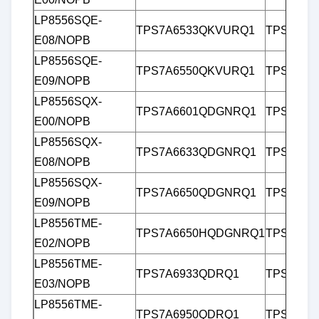
LP8556SQE-
TPS7A6533QKVURQ1
TPS7B84
E08/NOPB
LP8556SQE-
TPS7A6550QKVURQ1
TPS7B8
E09/NOPB
LP8556SQX-
TPS7A6601QDGNRQ1
TPS7B8
E00/NOPB
LP8556SQX-
TPS7A6633QDGNRQ1
TPS7B8
E08/NOPB
LP8556SQX-
TPS7A6650QDGNRQ1
TPS7B8
E09/NOPB
LP8556TME-
TPS7A6650HQDGNRQ1
TPS7B86
E02/NOPB
LP8556TME-
TPS7A6933QDRQ1
TPS7B86
E03/NOPB
LP8556TME-
TPS7A6950QDRQ1
TPS7B86