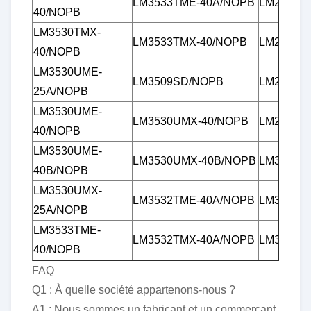
LM3533TME-40A/NOPB
LM27965
40/NOPB
LM3530TMX-
LM3533TMX-40/NOPB
LM27965
40/NOPB
LM3530UME-
LM3509SD/NOPB
LM27965
25A/NOPB
LM3530UME-
LM3530UMX-40/NOPB
LM27966
40/NOPB
LM3530UME-
LM3530UMX-40B/NOPB
LM3501TL
40B/NOPB
LM3530UMX-
LM3532TME-40A/NOPB
LM3508T
25A/NOPB
LM3533TME-
LM3532TMX-40A/NOPB
LM3508T
40/NOPB
FAQ
Q1 : À quelle société appartenons-nous ?
A1 : Nous sommes un fabricant et un commerçant.