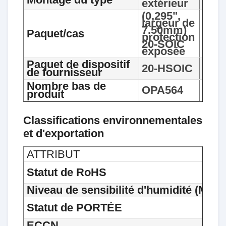
extérieur
(0,295",
largeur de
7.50mm)
Paquet/cas
protection
20-SOIC
exposée
Paquet de dispositif
20-HSOIC
de fournisseur
Nombre bas de
OPA564
produit
Classifications environnementales
et d'exportation
ATTRIBUT
Statut de RoHS
Niveau de sensibilité d'humidité (MSL)
Statut de PORTÉE
ECCN