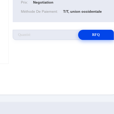
Prix:
Negotiation
Méthode De Paiement:
T/T, union occidentale
RFQ