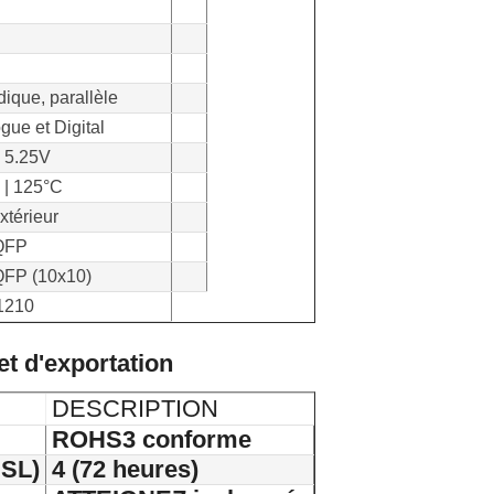
dique, parallèle
gue et Digital
| 5.25V
 | 125°C
xtérieur
QFP
QFP (10x10)
1210
et d'exportation
DESCRIPTION
ROHS3 conforme
MSL)
4 (72 heures)