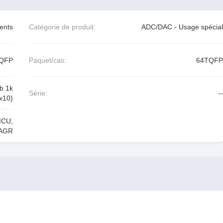
ents
Catégorie de produit:
ADC/DAC - Usage spécial
TQFP
Paquet/cas:
64TQFP
b 1k
Série:
--
x10)
MCU
,
AGR