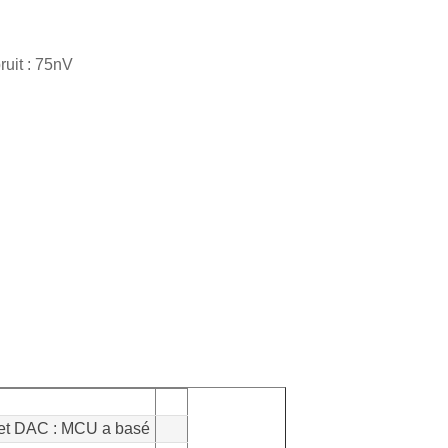
ruit : 75nV
et DAC : MCU a basé