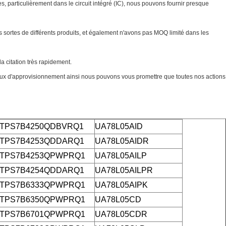
particulièrement dans le circuit intégré (IC), nous pouvons fournir presque
 sortes de différents produits, et également n'avons pas MOQ limité dans les
a citation très rapidement.
aux d'approvisionnement ainsi nous pouvons vous promettre que toutes nos actions
TPS7B4250QDBVRQ1
UA78L05AID
TPS7B4253QDDARQ1
UA78L05AIDR
TPS7B4253QPWPRQ1
UA78L05AILP
TPS7B4254QDDARQ1
UA78L05AILPR
TPS7B6333QPWPRQ1
UA78L05AIPK
TPS7B6350QPWPRQ1
UA78L05CD
TPS7B6701QPWPRQ1
UA78L05CDR