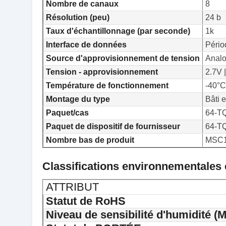
Nombre de canaux
8
Résolution (peu)
24 b
Taux d'échantillonnage (par seconde)
1k
Interface de données
Pério
Source d'approvisionnement de tension
Analo
Tension - approvisionnement
2.7V 
Température de fonctionnement
-40°C
Montage du type
Bâti e
Paquet/cas
64-T
Paquet de dispositif de fournisseur
64-T
Nombre bas de produit
MSC
Classifications environnementales 
ATTRIBUT
Statut de RoHS
Niveau de sensibilité d'humidité (