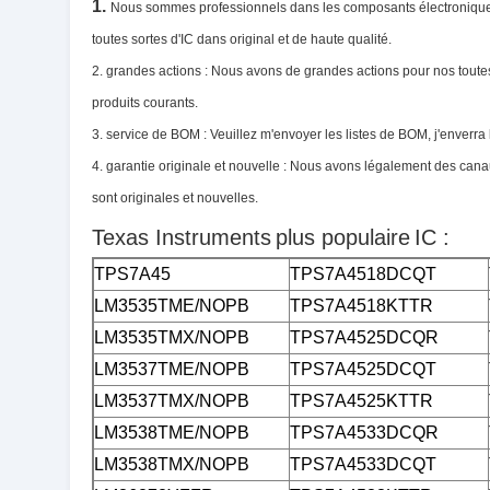
1.
Nous sommes professionnels dans les composants électroniques, 
toutes sortes d'IC dans original et de haute qualité.
2. grandes actions : Nous avons de grandes actions pour nos toutes
produits courants.
3. service de BOM : Veuillez m'envoyer les listes de BOM, j'enverra l
4. garantie originale et nouvelle : Nous avons légalement des can
sont originales et nouvelles.
Texas Instruments
plus populaire
IC :
TPS7A45
TPS7A4518DCQT
LM3535TME/NOPB
TPS7A4518KTTR
LM3535TMX/NOPB
TPS7A4525DCQR
LM3537TME/NOPB
TPS7A4525DCQT
LM3537TMX/NOPB
TPS7A4525KTTR
LM3538TME/NOPB
TPS7A4533DCQR
LM3538TMX/NOPB
TPS7A4533DCQT