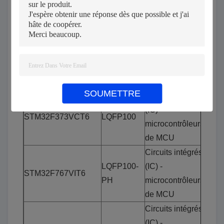
STM8L151C8T6
LQFP48
microcontrôleurs
de MCU
Circuits intégrés
LQFP64-
(IC) -
STM32F072R8T6
YH
microcontrôleurs
de MCU
SOUMETTRE
Circuits intégrés
(IC) -
STM32F373VCT6
LQFP100
microcontrôleurs
de MCU
Circuits intégrés
LQFP100-
(IC) -
STM32F767VIT6
PH
microcontrôleurs
de MCU
Circuits intégrés
(IC) -