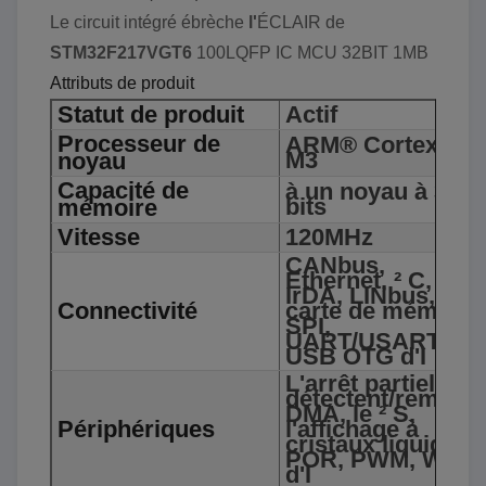
Le circuit intégré ébrèche
l'
ÉCLAIR de
STM32F217VGT6
100LQFP IC MCU 32BIT 1MB
Attributs de produit
Statut de produit
Actif
Processeur de
ARM® Cortex®-
M3
noyau
Capacité de
à un noyau à 32
bits
mémoire
Vitesse
120MHz
CANbus,
Ethernet, ² C,
IrDA, LINbus,
Connectivité
carte de mémoire
SPI,
UART/USART,
USB OTG d'I
L'arrêt partiel
détectent/remises
DMA, le ² S,
Périphériques
l'affichage à
cristaux liquides,
POR, PWM, WDT
d'I