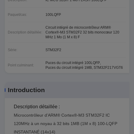
Description:
IC MCU 32BIT 1 Mo FLASH 100LQFP
Paquet/cas:
100LQFP
Circuit intégré de microcontrôleur ARM®
Description détaillée:
Cortex®-M3 STM32F2 32 bits monocœur 120
MHz 1 Mo (1 M x 8) F
Série:
STM32F2
Puces du circuit intégré 100LQFP
,
Point culminant:
Puces du circuit intégré 1MB
,
STM32F217VGT6
Introduction
Description détaillée :
Microcontrôleur d'ARM® Cortex®-M3 STM32F2 IC
120MHz à un noyau à 32 bits 1MB (1M x 8) 100-LQFP
INSTANTANÉ (14x14)