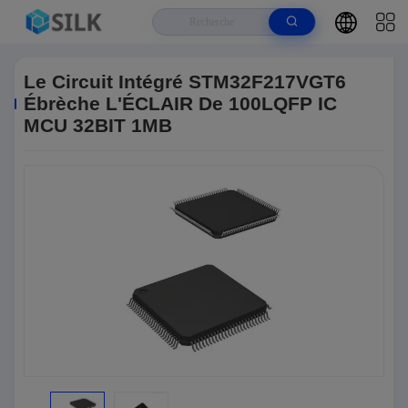
Maison
>
Produits
>
Unité De Microcontrôleur MCU
>
Le Circuit Intégré
STM32F217VGT6 Ébrèche L'ÉCLAIR De 100LQFP IC MCU 32BIT 1MB
Le Circuit Intégré STM32F217VGT6
Ébrèche L'ÉCLAIR De 100LQFP IC
MCU 32BIT 1MB