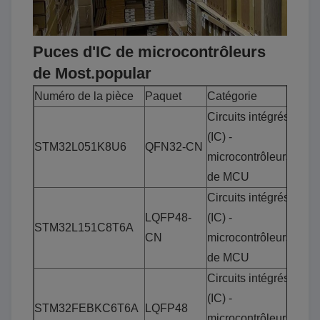
Puces d'IC de microcontrôleurs
de Most.popular
Numéro de la pièce
Paquet
Catégorie
Circuits intégrés
(IC) -
STM32L051K8U6
QFN32-CN
microcontrôleurs
de MCU
Circuits intégrés
LQFP48-
(IC) -
STM32L151C8T6A
CN
microcontrôleurs
de MCU
Circuits intégrés
(IC) -
STM32FEBKC6T6A
LQFP48
microcontrôleurs