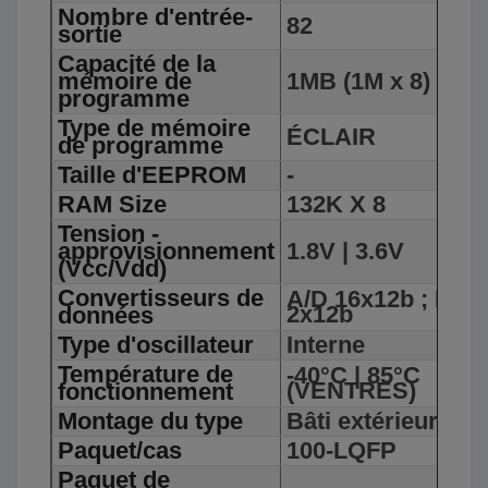
Nombre d'entrée-
82
sortie
Capacité de la
mémoire de
1MB (1M x 8)
programme
Type de mémoire
ÉCLAIR
de programme
Taille d'EEPROM
-
RAM Size
132K X 8
Tension -
approvisionnement
1.8V | 3.6V
(Vcc/Vdd)
Convertisseurs de
A/D 16x12b ; D/A
2x12b
données
Type d'oscillateur
Interne
Température de
-40°C | 85°C
(VENTRES)
fonctionnement
Montage du type
Bâti extérieur
Paquet/cas
100-LQFP
Paquet de